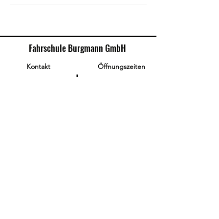
Fahrschule Burgmann GmbH
Kontakt
Öffnungszeiten
Eilpe:
Kurfürstenstr. 20
di, mi, fr: 9:00 - 13:00
do: 8:00-18:30
58091 Hagen
mo: 8:00-13:00, 17:00-
info@fs-burgmann.de
18:30
Helfe:
Tel.: 02331 - 79 63 9
mo, mi: 17:30-18:30
Boelerheide:
Fax.
02331 - 79 67 7
di: 17:30-18:30
Anmeldung
Wir bieten eine unverbindliche Online-
Anmeldung für Neukunden an. Nach der
Anmeldung wird sich unser Team
melden!