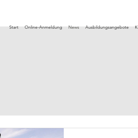
Start
Online-Anmeldung
News
Ausbildungsangebote
K
News
 ihr die neusten Infos! Ihr habt zudem die Möglichke
kommentieren, um z.B. Fragen zu stellen.