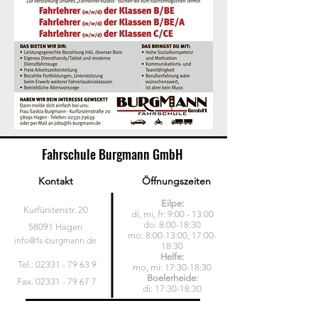
Fahrschule Burgmann GmbH
Kontakt
Öffnungszeiten
Eilpe:
Kurfürstenstr. 20
di, mi, fr: 9:00 - 13:00
do: 8:00-18:30
58091 Hagen
mo: 8:00-13:00, 17:00-
info@fs-burgmann.de
18:30
Helfe:
Tel.: 02331 - 79 63 9
mo, mi: 17:30-18:30
Boelerheide:
Fax.
02331 - 79 67 7
di: 17:30-18:30